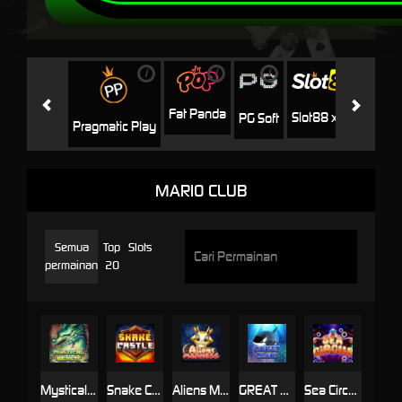
i
i
i
i
i
Facha
Fat Panda
Slot88 x PP
PG Soft
Pragmatic Play
MARIO CLUB
Semua
Top
Slots
permainan
20
Mystical Beasts
Snake Castle
Aliens Madness
GREAT BLUE
Sea Circus