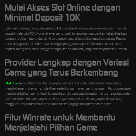
Mulai Akses Slot Online dengan
Minimal Deposit 10K
Salah satu konsep yang ditawarkan
LIGA367
adalah akses permainan dengan minimal
deposit mulai dari 10K. Nominal awal yang relatif terjangkau memberikan fleksibilitas bagi
pengguna dalam mengatur aktivitas bermain sesuai kebutuhan masing-masing. Proses
transaksi juga dibuat sederhana sehingga pengguna dapat lebih mudah melakukan
deposit, mengecek saldo, hingga mengakses permainan yang tersedia pada satu sistem.
Provider Lengkap dengan Variasi
Game yang Terus Berkembang
LIGA367
menggabungkan berbagai provider slot online dengan koleksi game yang
memiliki tema, mekanisme, volatilitas, serta fitur permainan yang beragam. Pengguna dapat
menjelajahi pilihan game klasik hingga rilisan dengan desain modern tanpa harus berpindah
platform. Ketersediaan banyak provider juga memberikan pilihan yang lebih luas bagi
pengguna untuk menemukan permainan sesuai gaya dan preferensi mereka.
Fitur Winrate untuk Membantu
Menjelajahi Pilihan Game