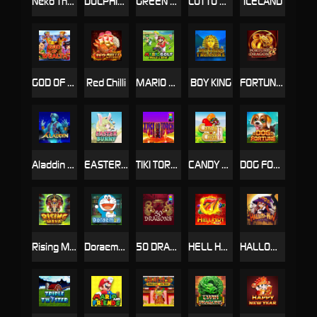
Neko The Fortune Cat
DOLPHIN REEF
GREEN GOLD
LOTTO MADNESS
ICELAND
GOD OF WEALTH
Red Chilli
MARIO GOLF
BOY KING
FORTUNE DRAGON 88
Aladdin Wishes
EASTER BUNNY
TIKI TORCH
CANDY CRUSH
DOG FORTUNE
Rising Maya
Doraemon
50 DRAGONS
HELL HOT 100
HALLOWIN