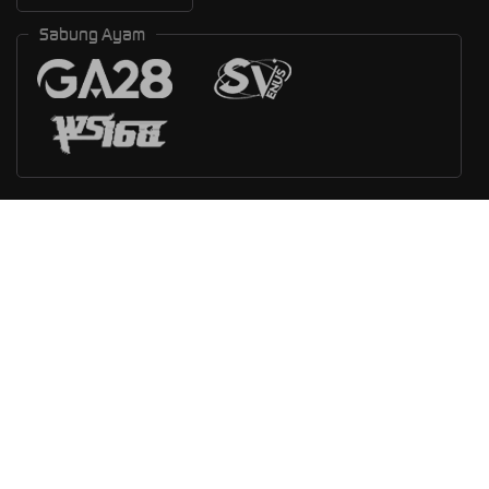
Sabung Ayam