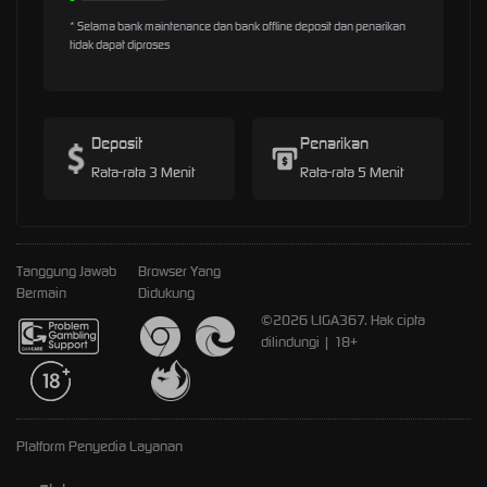
* Selama bank maintenance dan bank offline deposit dan penarikan
tidak dapat diproses
Deposit
Penarikan
Rata-rata 3 Menit
Rata-rata 5 Menit
Tanggung Jawab
Browser Yang
Bermain
Didukung
©2026 LIGA367. Hak cipta
dilindungi | 18+
Platform Penyedia Layanan