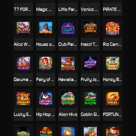
77 FORTUNE
Magic Wheel
Little Farm
Venice Mask
PIRATE LEGEND
Alice Wonderland
House of Dog
Club Party
Insect Temple
Rio Carnival
Daruma Block
Fairy of Riches
Hawaiian Totem
Fruity Jester
Honey Bee Bee
Lucky Snake
Hip Hop Penguin
Alien Hive
Goblin Slayer
FORTUNE DRUM