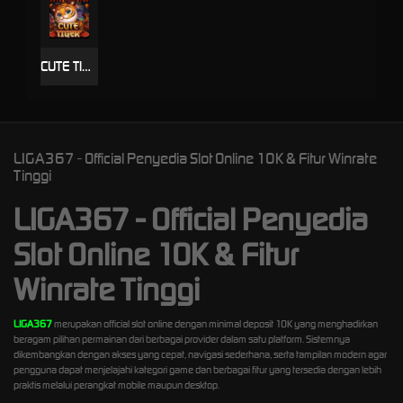
CUTE TIGER
LIGA367 - Official Penyedia Slot Online 10K & Fitur Winrate
Tinggi
LIGA367 - Official Penyedia
Slot Online 10K & Fitur
Winrate Tinggi
LIGA367
merupakan official slot online dengan minimal deposit 10K yang menghadirkan
beragam pilihan permainan dari berbagai provider dalam satu platform. Sistemnya
dikembangkan dengan akses yang cepat, navigasi sederhana, serta tampilan modern agar
pengguna dapat menjelajahi kategori game dan berbagai fitur yang tersedia dengan lebih
praktis melalui perangkat mobile maupun desktop.