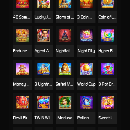
40 Sparkling Crown
Lucky Jaguar 500
Storm of Seth 2
3 Coin Wild Tiger
Coin of Lightning
Fortune Gems Legend
Agent Ace
Nightfall Hunting
Night City
Hyper Burst
Money Pot
3 Lightning Blitz
Safari Mystery
World Cup
3 Pot Dragons
Devil Fire 2
TWIN WINS
Medusa
Potion Wizard
Sweet Land