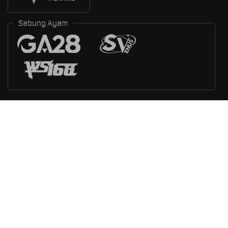
Sabung Ayam