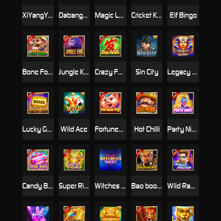
XiYangYang
Dabanggg
Magic Lamp
Cricket King 18
Elf Bingo
Bone Fortune
Jungle King
Crazy FaFaFa
Sin City
Legacy of Egypt
Lucky Goldbricks
Wild Ace
FortunePig
Hot Chilli
Party Night
Candy Baby
Super Rich
Witches Night
Bao boon chin
Wild Racer