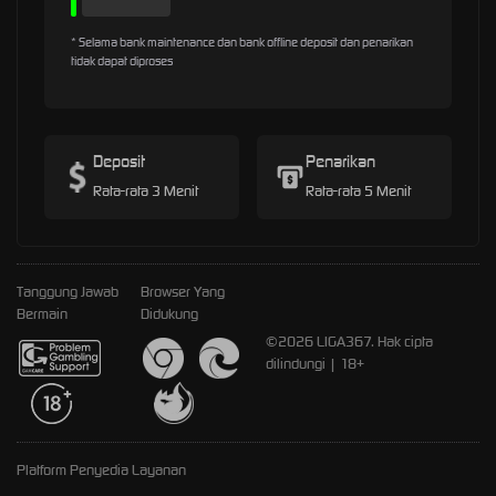
* Selama bank maintenance dan bank offline deposit dan penarikan
tidak dapat diproses
Deposit
Penarikan
Rata-rata 3 Menit
Rata-rata 5 Menit
Tanggung Jawab
Browser Yang
Bermain
Didukung
©2026 LIGA367. Hak cipta
dilindungi | 18+
Platform Penyedia Layanan