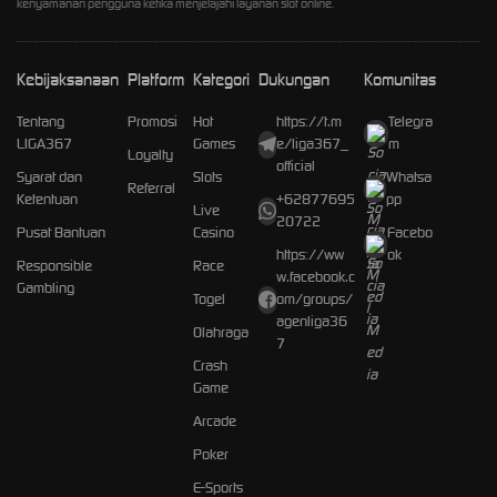
kenyamanan pengguna ketika menjelajahi layanan slot online.
Kebijaksanaan
Platform
Kategori
Dukungan
Komunitas
Tentang
Promosi
Hot
https://t.m
Telegra
LIGA367
Games
e/liga367_
m
Loyalty
official
Syarat dan
Slots
Whatsa
Referral
Ketentuan
+62877695
pp
Live
20722
Pusat Bantuan
Casino
Facebo
https://ww
ok
Responsible
Race
w.facebook.c
Gambling
Togel
om/groups/
agenliga36
Olahraga
7
Crash
Game
Arcade
Poker
E-Sports