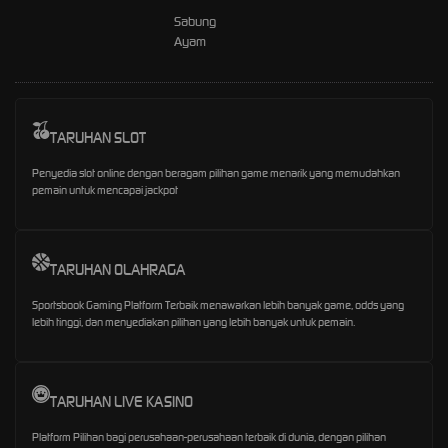
Sabung
Ayam
TARUHAN SLOT
Penyedia slot online dengan beragam pilihan game menarik yang memudahkan
pemain untuk mencapai jackpot
TARUHAN OLAHRAGA
Sportsbook Gaming Platform Terbaik menawarkan lebih banyak game, odds yang
lebih tinggi, dan menyediakan pilihan yang lebih banyak untuk pemain.
TARUHAN LIVE KASINO
Platform Pilihan bagi perusahaan-perusahaan terbaik di dunia, dengan pilihan