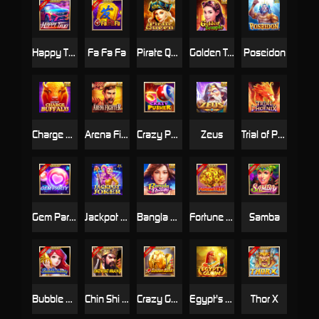
Happy Taxi
Fa Fa Fa
Pirate Queen
Golden Temple
Poseidon
Charge Buffalo Ascent
Arena Fighter
Crazy Pusher
Zeus
Trial of Phoenix
Gem Party
Jackpot Joker
Bangla Beauty
Fortune Tree
Samba
Bubble Beauty
Chin Shi Huang
Crazy Golden Bank
Egypt's Glow
Thor X