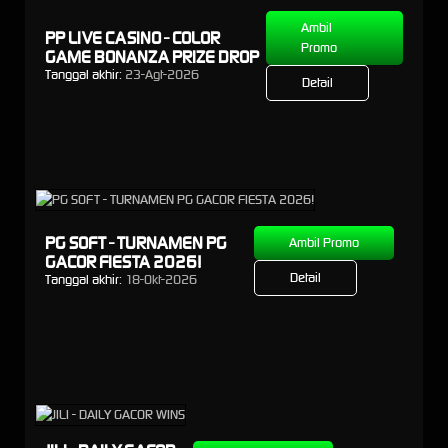
Ambil
PP LIVE CASINO - COLOR
Promo
GAME BONANZA PRIZE DROP
Tanggal akhir:
23-Agt-2026
Detail
PG SOFT - TURNAMEN PG
Ambil Promo
GACOR FIESTA 2026!
Detail
Tanggal akhir:
18-Okt-2026