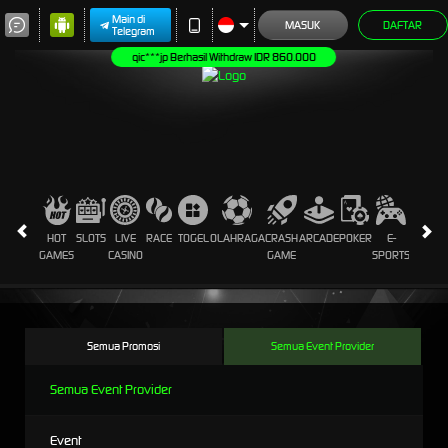
Main di
MASUK
DAFTAR
Telegram
qic***jp Berhasil Withdraw IDR 860.000
HOT
SLOTS
LIVE
RACE
TOGEL
OLAHRAGA
CRASH
ARCADE
POKER
E-
SABUN
GAMES
CASINO
GAME
SPORTS
AYAM
Semua Promosi
Semua Event Provider
Semua Event Provider
Event