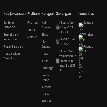
Kebijaksanaan
Platform
Kategori
Dukungan
Komunitas
Tentang
Promosi
Hot
https://t.m
Telegra
LIGA367
Games
e/liga367_
m
Loyalty
official
Syarat dan
Slots
Whatsa
Referral
Ketentuan
+62877695
pp
Live
20722
Pusat Bantuan
Casino
Facebo
https://ww
ok
Responsible
Race
w.facebook.c
Gambling
Togel
om/groups/
agenliga36
Olahraga
7
Crash
Game
Arcade
Poker
E-Sports