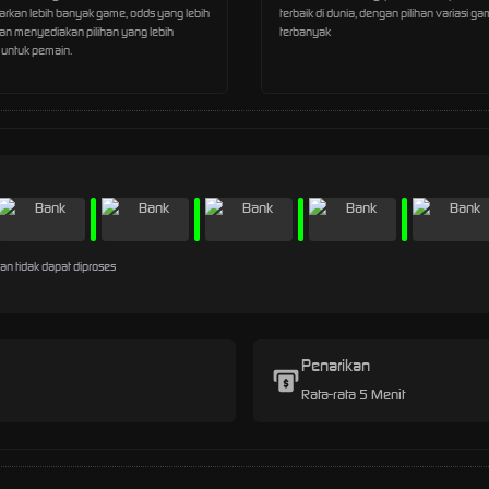
kan lebih banyak game, odds yang lebih
terbaik di dunia, dengan pilihan variasi g
 dan menyediakan pilihan yang lebih
terbanyak
untuk pemain.
an tidak dapat diproses
Penarikan
Rata-rata 5 Menit