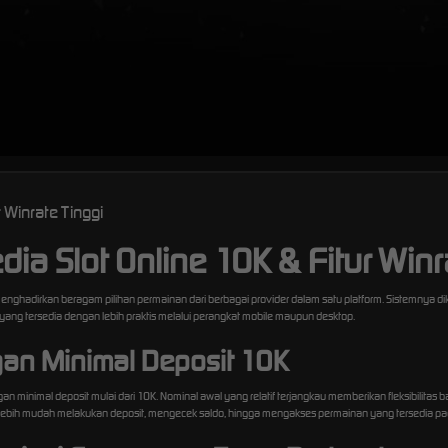
r Winrate Tinggi
dia Slot Online 10K & Fitur Winr
menghadirkan beragam pilihan permainan dari berbagai provider dalam satu platform. Sistemnya 
yang tersedia dengan lebih praktis melalui perangkat mobile maupun desktop.
gan Minimal Deposit 10K
n minimal deposit mulai dari 10K. Nominal awal yang relatif terjangkau memberikan fleksibilitas
 lebih mudah melakukan deposit, mengecek saldo, hingga mengakses permainan yang tersedia pad