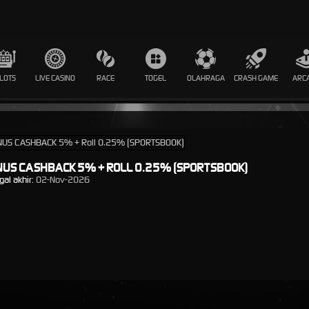
LOTS
LIVE CASINO
RACE
TOGEL
OLAHRAGA
CRASH GAME
ARC
um***38 Berhasil Withdraw IDR 1.147.000
US CASHBACK 5% + ROLL 0.25% (SPORTSBOOK)
gal akhir:
02-Nov-2026