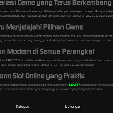
ariasi Game yang Terus Berkembang
 yang memiliki tema, mekanisme, volatilitas, serta fitur permainan yang beragam. Pengguna dapat
rikan pilihan yang lebih luas bagi pengguna untuk menemukan permainan sesuai gaya dan prefer
u Menjelajahi Pilihan Game
an informasi dan fitur terkait winrate sebagai salah satu referensi untuk membantu pengguna men
tung pada mekanisme masing-masing game dan tidak dapat menjamin hasil kemenangan tertentu.
an Modern di Semua Perangkat
tform
LIGA367
. Struktur halaman dibuat responsif dengan menu yang mudah ditemukan, proses n
engguna dapat mengakses kategori permainan dan fitur utama secara lebih efisien.
orm Slot Online yang Praktis
tur informasi permainan, serta desain platform yang modern,
LIGA367
menghadirkan pengalaman be
, variasi permainan, dan kenyamanan pengguna ketika menjelajahi layanan slot online.
Kategori
Dukungan