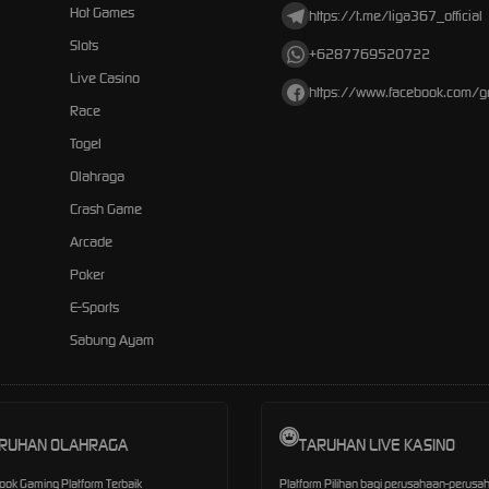
Hot Games
https://t.me/liga367_official
Slots
+6287769520722
Live Casino
https://www.facebook.com/
Race
Togel
Olahraga
Crash Game
Arcade
Poker
E-Sports
Sabung Ayam
RUHAN OLAHRAGA
TARUHAN LIVE KASINO
ook Gaming Platform Terbaik
Platform Pilihan bagi perusahaan-perusa