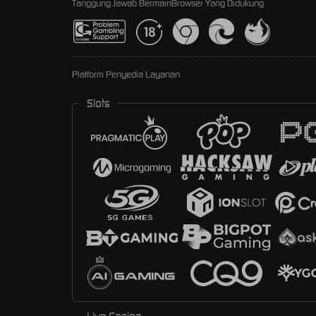
Tanggung Jawab Bermain
Browser Yang Didukung
Platform Penyedia Layanan
Slots