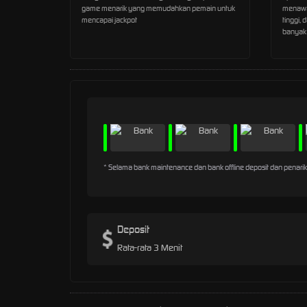
game menarik yang memudahkan pemain untuk
menawar
mencapai jackpot
tinggi,
banyak 
* Selama bank maintenance dan bank offline deposit dan penarik
Deposit
Rata-rata 3 Menit