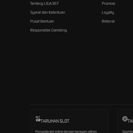
Tentang LIGA367
Promosi
Syarat dan Ketentuan
Loyalty
Pusat Bantuan
Referral
Responsible Gambling
TARUHAN SLOT
TA
Penyedia slot online dengan beragam pilihan
Sportsb