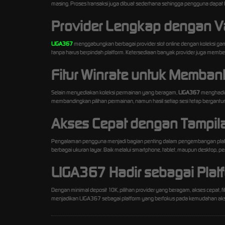
masing. Proses transaksi juga dibuat sederhana sehingga pengguna dapat
Provider Lengkap dengan V
LIGA367
menggabungkan berbagai provider slot online dengan koleksi game
tanpa harus berpindah platform. Ketersediaan banyak provider juga membe
Fitur Winrate untuk Membant
Selain menyediakan koleksi permainan yang beragam,
LIGA367
menghadirk
membandingkan pilihan permainan, namun hasil setiap sesi tetap bergan
Akses Cepat dengan Tampil
Pengalaman pengguna menjadi bagian penting dalam pengembangan pla
berbagai ukuran layar. Baik melalui smartphone, tablet, maupun desktop, p
LIGA367 Hadir sebagai Platf
Dengan minimal deposit 10K, pilihan provider yang beragam, akses cepat, fi
menjadikan LIGA367 sebagai platform yang berfokus pada kemudahan akses