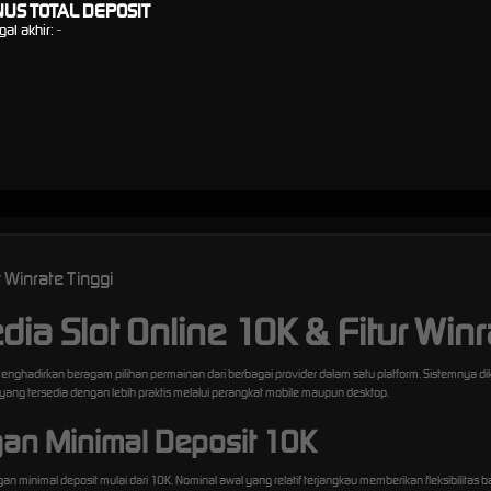
US TOTAL DEPOSIT
gal akhir:
-
r Winrate Tinggi
dia Slot Online 10K & Fitur Winr
menghadirkan beragam pilihan permainan dari berbagai provider dalam satu platform. Sistemnya 
yang tersedia dengan lebih praktis melalui perangkat mobile maupun desktop.
gan Minimal Deposit 10K
n minimal deposit mulai dari 10K. Nominal awal yang relatif terjangkau memberikan fleksibilitas