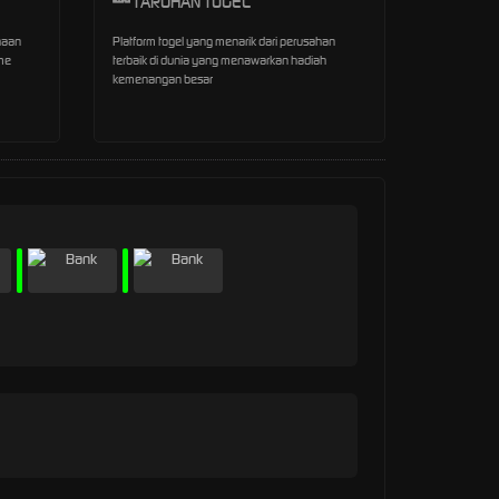
TARUHAN TOGEL
haan
Platform togel yang menarik dari perusahan
ame
terbaik di dunia yang menawarkan hadiah
kemenangan besar