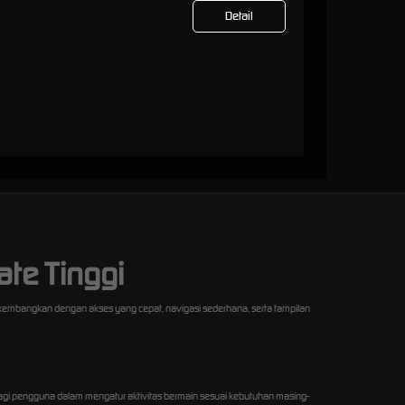
Detail
ate Tinggi
dikembangkan dengan akses yang cepat, navigasi sederhana, serta tampilan
 bagi pengguna dalam mengatur aktivitas bermain sesuai kebutuhan masing-