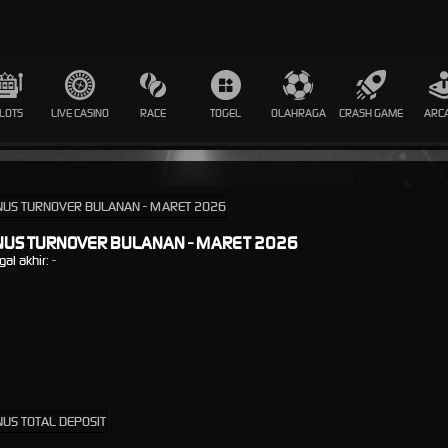
LOTS
LIVE CASINO
RACE
TOGEL
OLAHRAGA
CRASH GAME
ARC
ta***27 Berhasil Withdraw IDR 6.641.000
US TURNOVER BULANAN - MARET 2026
gal akhir:
-