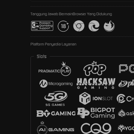
Tanggung Jawab Bermain
Browser Yang Didukung
Platform Penyedia Layanan
Slots