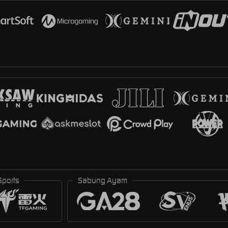
Sports
Sabung Ayam