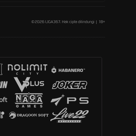
©2026 LIGA367. Hak cipta dilindungi | 18+