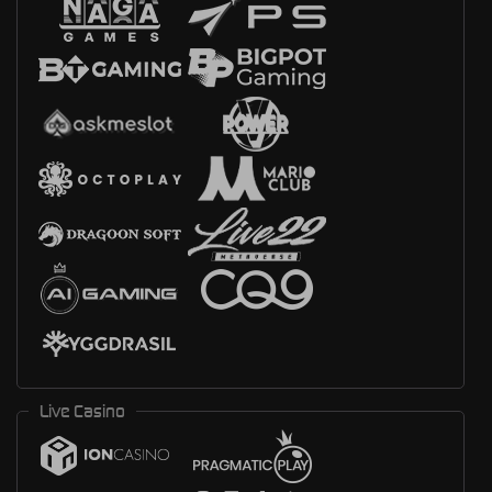
Live Casino