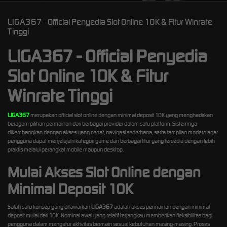
LIGA367 - Official Penyedia Slot Online 10K & Fitur Winrate
Tinggi
LIGA367 - Official Penyedia
Slot Online 10K & Fitur
Winrate Tinggi
LIGA367
merupakan official slot online dengan minimal deposit 10K yang menghadirkan
beragam pilihan permainan dari berbagai provider dalam satu platform. Sistemnya
dikembangkan dengan akses yang cepat, navigasi sederhana, serta tampilan modern agar
pengguna dapat menjelajahi kategori game dan berbagai fitur yang tersedia dengan lebih
praktis melalui perangkat mobile maupun desktop.
Mulai Akses Slot Online dengan
Minimal Deposit 10K
Salah satu konsep yang ditawarkan
LIGA367
adalah akses permainan dengan minimal
deposit mulai dari 10K. Nominal awal yang relatif terjangkau memberikan fleksibilitas bagi
pengguna dalam mengatur aktivitas bermain sesuai kebutuhan masing-masing. Proses