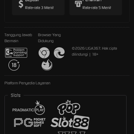
Rata-rata 3 Menit
Rata-rata 5 Menit
Tanggung Jawab
Browser Yang
Bermain
Didukung
©2026 LIGA367. Hak cipta
dilindungi | 18+
Platform Penyedia Layanan
Slots