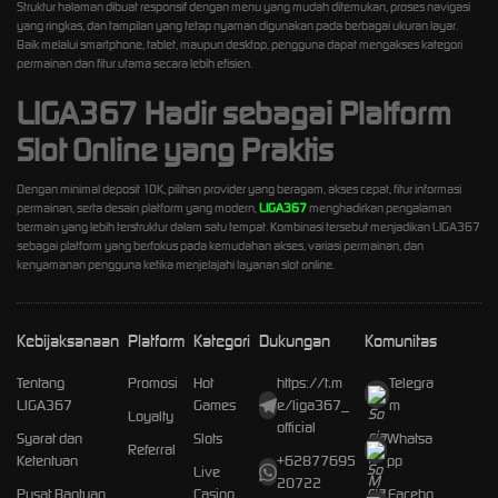
Struktur halaman dibuat responsif dengan menu yang mudah ditemukan, proses navigasi
yang ringkas, dan tampilan yang tetap nyaman digunakan pada berbagai ukuran layar.
Baik melalui smartphone, tablet, maupun desktop, pengguna dapat mengakses kategori
permainan dan fitur utama secara lebih efisien.
LIGA367 Hadir sebagai Platform
Slot Online yang Praktis
Dengan minimal deposit 10K, pilihan provider yang beragam, akses cepat, fitur informasi
permainan, serta desain platform yang modern,
LIGA367
menghadirkan pengalaman
bermain yang lebih terstruktur dalam satu tempat. Kombinasi tersebut menjadikan LIGA367
sebagai platform yang berfokus pada kemudahan akses, variasi permainan, dan
kenyamanan pengguna ketika menjelajahi layanan slot online.
Kebijaksanaan
Platform
Kategori
Dukungan
Komunitas
Tentang
Promosi
Hot
https://t.m
Telegra
LIGA367
Games
e/liga367_
m
Loyalty
official
Syarat dan
Slots
Whatsa
Referral
Ketentuan
+62877695
pp
Live
20722
Pusat Bantuan
Casino
Facebo