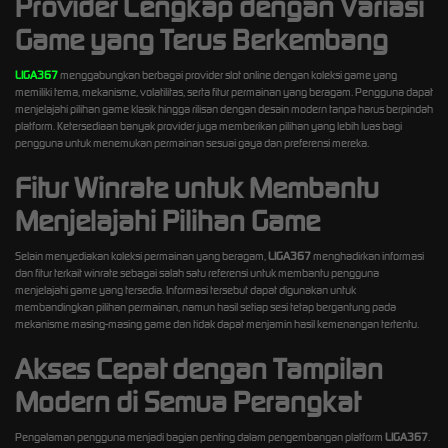
Provider Lengkap dengan Variasi
Game yang Terus Berkembang
LIGA367
menggabungkan berbagai provider slot online dengan koleksi game yang
memiliki tema, mekanisme, volatilitas, serta fitur permainan yang beragam. Pengguna dapat
menjelajahi pilihan game klasik hingga rilisan dengan desain modern tanpa harus berpindah
platform. Ketersediaan banyak provider juga memberikan pilihan yang lebih luas bagi
pengguna untuk menemukan permainan sesuai gaya dan preferensi mereka.
Fitur Winrate untuk Membantu
Menjelajahi Pilihan Game
Selain menyediakan koleksi permainan yang beragam,
LIGA367
menghadirkan informasi
dan fitur terkait winrate sebagai salah satu referensi untuk membantu pengguna
menjelajahi game yang tersedia. Informasi tersebut dapat digunakan untuk
membandingkan pilihan permainan, namun hasil setiap sesi tetap bergantung pada
mekanisme masing-masing game dan tidak dapat menjamin hasil kemenangan tertentu.
Akses Cepat dengan Tampilan
Modern di Semua Perangkat
Pengalaman pengguna menjadi bagian penting dalam pengembangan platform
LIGA367
.