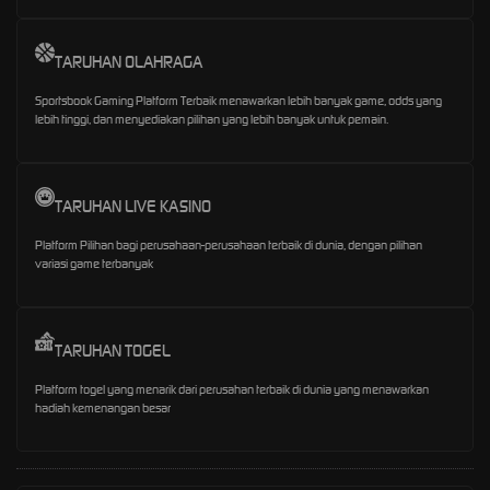
TARUHAN OLAHRAGA
Sportsbook Gaming Platform Terbaik menawarkan lebih banyak game, odds yang
lebih tinggi, dan menyediakan pilihan yang lebih banyak untuk pemain.
TARUHAN LIVE KASINO
Platform Pilihan bagi perusahaan-perusahaan terbaik di dunia, dengan pilihan
variasi game terbanyak
TARUHAN TOGEL
Platform togel yang menarik dari perusahan terbaik di dunia yang menawarkan
hadiah kemenangan besar