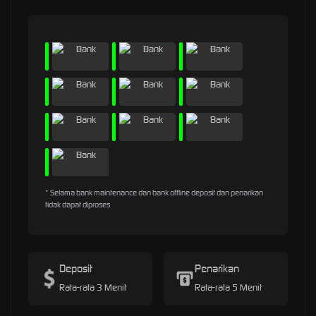
* Selama bank maintenance dan bank offline deposit dan penarikan
tidak dapat diproses
Deposit
Penarikan
Rata-rata 3 Menit
Rata-rata 5 Menit