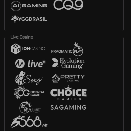
Live Casino