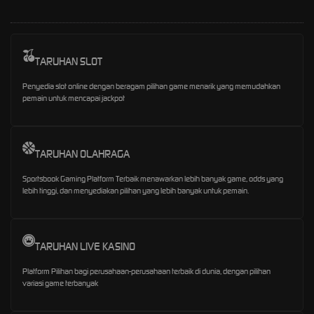
TARUHAN SLOT
Penyedia slot online dengan beragam pilihan game menarik yang memudahkan
pemain untuk mencapai jackpot
TARUHAN OLAHRAGA
Sportsbook Gaming Platform Terbaik menawarkan lebih banyak game, odds yang
lebih tinggi, dan menyediakan pilihan yang lebih banyak untuk pemain.
TARUHAN LIVE KASINO
Platform Pilihan bagi perusahaan-perusahaan terbaik di dunia, dengan pilihan
variasi game terbanyak