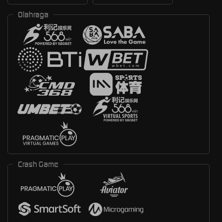
Olahraga
Crash Game