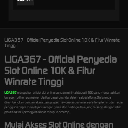
LIGA367 - Official Penyedia Slot Online 10K & Fitur Winrate
Tinggi
LIGA367 - Official Penyedia
Slot Online 10K & Fitur
Winrate Tinggi
LIGA367
merupakan official slot online dengan minimal deposit 10K yang menghadirkan
beragam pilihan permainan dari berbagai provider dalam satu platform. Sistemnya
dikembangkan dengan akses yang cepat, navigasi sederhana, serta tampilan modern agar
pengguna dapat menjelajahi kategori game dan berbagai fitur yang tersedia dengan lebih
praktis melalui perangkat mobile maupun desktop.
Mulai Akses Slot Online dengan