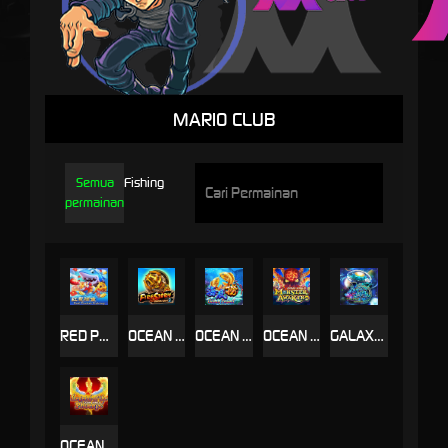
MARIO CLUB
Semua
Fishing
permainan
RED PACKET FISHING
OCEAN KING 2
OCEAN PROJECT
OCEAN KING 3
GALAXY WAR
OCEAN KING 4