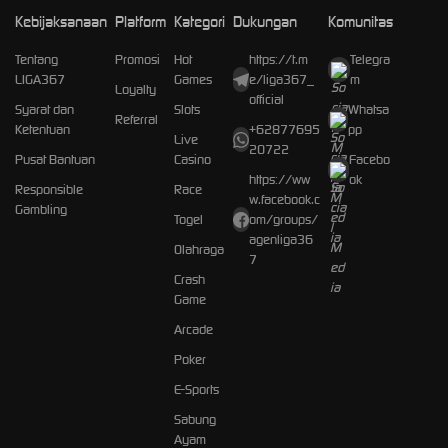
Kebijaksanaan
Platform
Kategori
Dukungan
Komunitas
Tentang
Promosi
Hot
https://t.m
Telegra
LIGA367
Games
e/liga367_
m
Loyalty
official
Syarat dan
Slots
Whatsa
Referral
Ketentuan
+62877695
pp
Live
20722
Pusat Bantuan
Casino
Facebo
https://ww
ok
Responsible
Race
w.facebook.c
Gambling
Togel
om/groups/
agenliga36
Olahraga
7
Crash
Game
Arcade
Poker
E-Sports
Sabung
Ayam